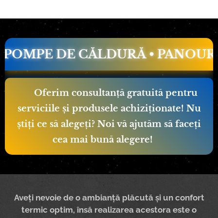
PE DE CĂLDURĂ • PANOURI FOTO
📢 Oferim consultanță gratuită pentru
serviciile și produsele achiziționate! Nu
știți ce să alegeți? Noi vă ajutăm să faceți
cea mai bună alegere! 🔥
Aveți nevoie de o ambianță plăcută și un confort
termic optim, însă realizarea acestora este o