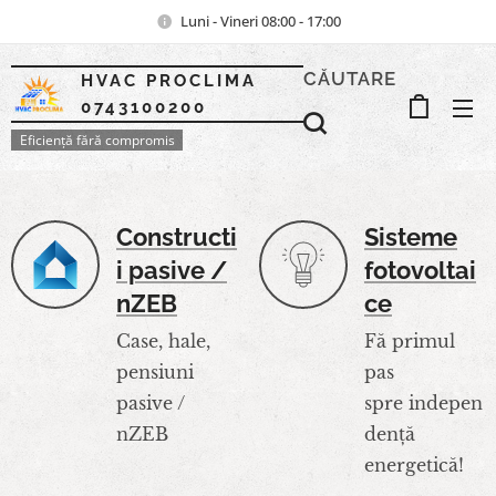
Luni - Vineri 08:00 - 17:00
CĂUTARE
HVAC PROCLIMA
0743100200
Eficiență fără compromis
Constructi
Sisteme
i pasive /
fotovoltai
nZEB
ce
Case, hale,
Fă primul
pensiuni
pas
pasive /
spre indepen
nZEB
dență
energetică!