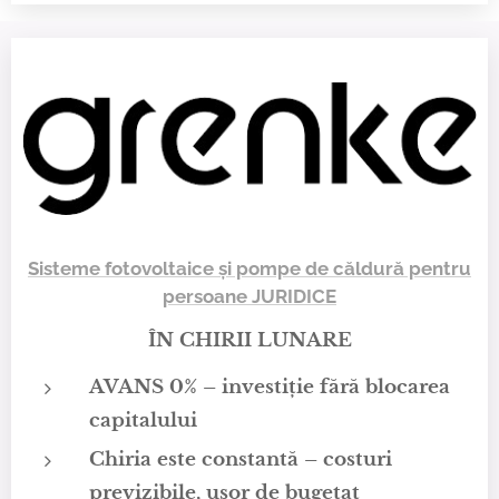
Sisteme fotovoltaice și pompe de căldură pentru
persoane JURIDICE
ÎN CHIRII LUNARE
AVANS 0% – investiție fără blocarea
capitalului
Chiria este constantă – costuri
previzibile, ușor de bugetat