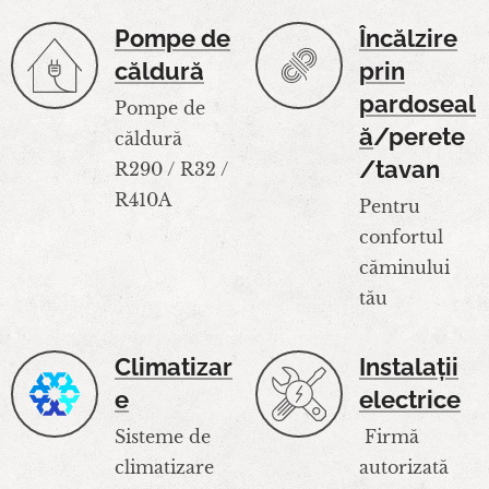
Pompe de
Încălzire
căldură
prin
pardoseal
Pompe de
ă
/perete
căldură
/tavan
R290 / R32 /
R410A
Pentru
confortul
căminului
tău
Climatizar
Instalații
e
electrice
Sisteme de
Firmă
climatizare
autorizată