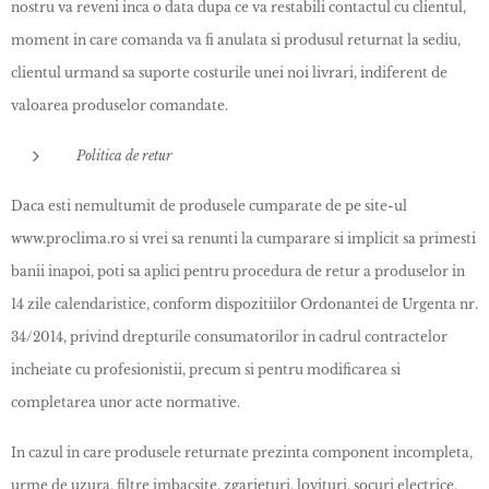
nostru va reveni inca o data dupa ce va restabili contactul cu clientul,
moment in care comanda va fi anulata si produsul returnat la sediu,
clientul urmand sa suporte costurile unei noi livrari, indiferent de
valoarea produselor comandate.
Politica de retur
Daca esti nemultumit de produsele cumparate de pe site-ul
www.proclima.ro si vrei sa renunti la cumparare si implicit sa primesti
banii inapoi, poti sa aplici pentru procedura de retur a produselor in
14 zile calendaristice, conform dispozitiilor Ordonantei de Urgenta nr.
34/2014, privind drepturile consumatorilor in cadrul contractelor
incheiate cu profesionistii, precum si pentru modificarea si
completarea unor acte normative.
In cazul in care produsele returnate prezinta component incompleta,
urme de uzura, filtre imbacsite, zgarieturi, lovituri, socuri electrice,