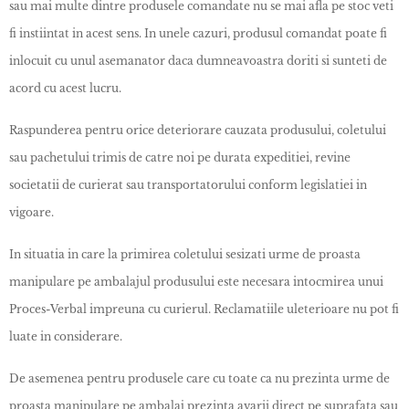
sau mai multe dintre produsele comandate nu se mai afla pe stoc veti
fi instiintat in acest sens. In unele cazuri, produsul comandat poate fi
inlocuit cu unul asemanator daca dumneavoastra doriti si sunteti de
acord cu acest lucru.
Raspunderea pentru orice deteriorare cauzata produsului, coletului
sau pachetului trimis de catre noi pe durata expeditiei, revine
societatii de curierat sau transportatorului conform legislatiei in
vigoare.
In situatia in care la primirea coletului sesizati urme de proasta
manipulare pe ambalajul produsului este necesara intocmirea unui
Proces-Verbal impreuna cu curierul. Reclamatiile uleterioare nu pot fi
luate in considerare.
De asemenea pentru produsele care cu toate ca nu prezinta urme de
proasta manipulare pe ambalaj prezinta avarii direct pe suprafata sau