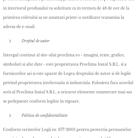
in interiorul produsului va solicitam ca in termen de 48 de ore de la
primirea coletului sa ne anuntati printr-o notificare transmisa la
adresa de e-mail.
Dreptul de autor
Intregul continut al site-ului proclima.ro - imagini, texte, grafice,
simboluri si alte date - este proprietatea Proclima Instal S.R.L. si a
furnizorilor sai si este aparat de Legea dreptului de autor si de legile
privind proprietatea intelectuala si industriala. Folosirea fara acordul
scris al Proclima Instal S.R.L. a oricaror elemente enumerate mai sus
se pedepseste conform legilor in vigoare.
Politica de confidentialitate
Conform cerintelor Legii nr. 677/2001 pentru protectia persoanelor