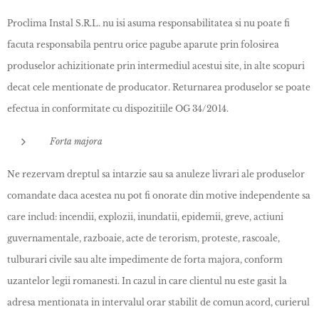
Proclima Instal S.R.L. nu isi asuma responsabilitatea si nu poate fi
facuta responsabila pentru orice pagube aparute prin folosirea
produselor achizitionate prin intermediul acestui site, in alte scopuri
decat cele mentionate de producator. Returnarea produselor se poate
efectua in conformitate cu dispozitiile OG 34/2014.
Forta majora
Ne rezervam dreptul sa intarzie sau sa anuleze livrari ale produselor
comandate daca acestea nu pot fi onorate din motive independente sa
care includ: incendii, explozii, inundatii, epidemii, greve, actiuni
guvernamentale, razboaie, acte de terorism, proteste, rascoale,
tulburari civile sau alte impedimente de forta majora, conform
uzantelor legii romanesti. In cazul in care clientul nu este gasit la
adresa mentionata in intervalul orar stabilit de comun acord, curierul