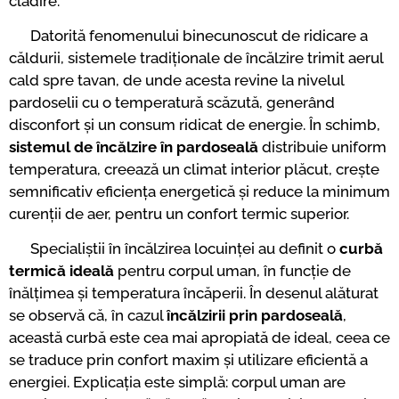
clădire.
Datorită fenomenului binecunoscut de ridicare a
căldurii, sistemele tradiționale de încălzire trimit aerul
cald spre tavan, de unde acesta revine la nivelul
pardoselii cu o temperatură scăzută, generând
disconfort și un consum ridicat de energie. În schimb,
sistemul de încălzire în pardoseală
distribuie uniform
temperatura, creează un climat interior plăcut, crește
semnificativ eficiența energetică și reduce la minimum
curenții de aer, pentru un confort termic superior.
Specialiștii în încălzirea locuinței au definit o
curbă
termică ideală
pentru corpul uman, în funcție de
înălțimea și temperatura încăperii. În desenul alăturat
se observă că, în cazul
încălzirii prin pardoseală
,
această curbă este cea mai apropiată de ideal, ceea ce
se traduce prin confort maxim și utilizare eficientă a
energiei. Explicația este simplă: corpul uman are