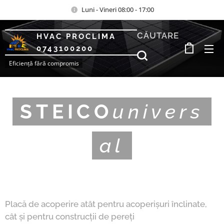
Luni - Vineri 08:00 - 17:00
CĂUTARE
HVAC PROCLIMA
0743100200
Eficiență fără compromis
STEICO
univers
al
Placă de acoperire atât pentru acoperișuri înclinate,
cât și pentru construcții de pereți