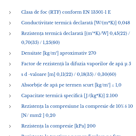
Clasa de foc (RTF) conform EN 13501-1 E
Conductivitate termică declarată [W/(m*K)] 0,048
Rezistența termică declarată [(m²*K)/W] 0,45(22) /
0,70(35) / 1,25(60)
Densitate [kg/m³] aproximativ 270
Factor de rezistență la difuzia vaporilor de apă µ 5
s d -valoare [m] 0,11(22) / 0,18(35) / 0,30(60)
Absorbție de apă pe termen scurt [kg/m²] ≤ 1,0
Capacitate termică specifică [J/(kg*K)] 2.100
Rezistența la compresiune la compresie de 10% δ 10
[N/ mm2 ] 0,20
Rezistența la compresie [kPa] 200